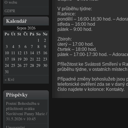
O webu
V průběhu týdne:
GDPR
Radnice:
pondělí – 16:00-16:30 hod. – Adora
Kalendář
středa – 16:00 hod
Srpen 2026
pátek – 9:00 hod.
Po
Út
St
Čt
Pá
So
Ne
Zbiroh:
1
2
úterý – 17:00 hod.
3
4
5
6
7
8
9
čtvrtek – 18:00 hod.
10
11
12
13
14
15
16
pátek – 17:00-17:30 hod. – Adorace
17
18
19
20
21
22
23
Příležitost ke Svátosti Smíření v R
24
25
26
27
28
29
30
průběhu týdne, v ostatních místech
31
« Kvě
Případné změny bohoslužeb jsou 
telefonické ověření zda se v daný 
číslo najdete v kolonce: Kontakty.
Příspěvky
Poutní Bohoslužba u
příležitosti svátku
Navštívení Panny Marie /
31.5.2026 v 10:45
Upozornění