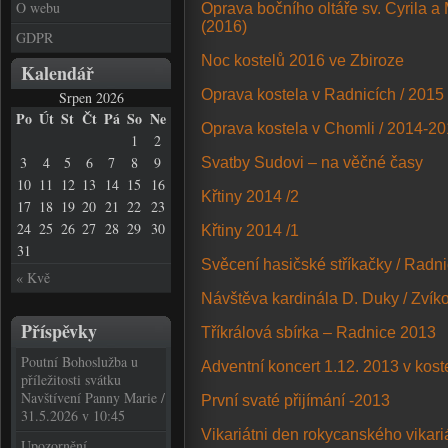
O webu
Oprava bočního oltáře sv. Cyrila a
(2016)
GDPR
Noc kostelů 2016 ve Zbiroze
Kalendář
Oprava kostela v Radnicích / 2015
Srpen 2026
Po
Út
St
Čt
Pá
So
Ne
Oprava kostela v Chomli / 2014-2
1
2
3
4
5
6
7
8
9
Svatby Sudovi – na věčné časy
10
11
12
13
14
15
16
Křtiny 2014 /2
17
18
19
20
21
22
23
24
25
26
27
28
29
30
Křtiny 2014 /1
31
Svěcení hasičské stříkačky / Radn
« Kvě
Návštěva kardinála D. Duky / Zvík
Příspěvky
Tříkrálová sbírka – Radnice 2013
Poutní Bohoslužba u
Adventní koncert 1.12. 2013 v kos
příležitosti svátku
Navštívení Panny Marie /
První svaté přijímání -2013
31.5.2026 v 10:45
Vikariátni den rokycanského vikari
Upozornění