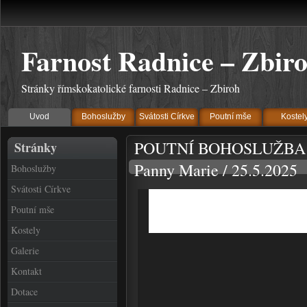
Farnost Radnice – Zbir
Stránky římskokatolické farnosti Radnice – Zbiroh
Uvod
Bohoslužby
Svátosti Církve
Poutní mše
Kostel
POUTNÍ BOHOSLUŽBA u př
Stránky
Panny Marie / 25.5.2025
Bohoslužby
Svátosti Církve
Poutní mše
Kostely
Galerie
Kontakt
Dotace