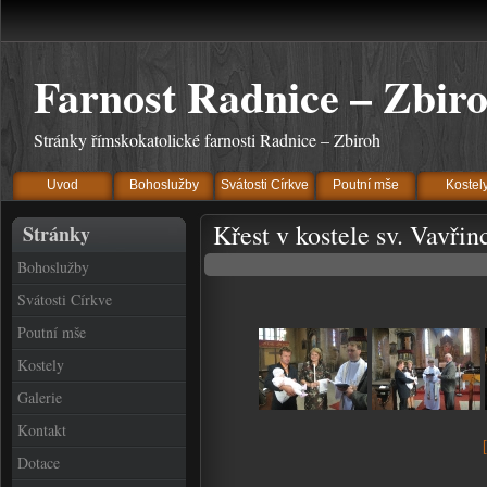
Farnost Radnice – Zbir
Stránky římskokatolické farnosti Radnice – Zbiroh
Uvod
Bohoslužby
Svátosti Církve
Poutní mše
Kostel
Křest v kostele sv. Vavřin
Stránky
Bohoslužby
Svátosti Církve
Poutní mše
Kostely
Galerie
Kontakt
Dotace