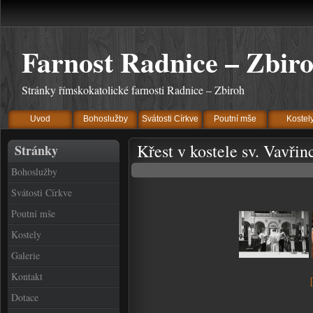
Farnost Radnice – Zbir
Stránky římskokatolické farnosti Radnice – Zbiroh
Uvod
Bohoslužby
Svátosti Církve
Poutní mše
Kostel
Křest v kostele sv. Vavřin
Stránky
Bohoslužby
Svátosti Církve
Poutní mše
Kostely
Galerie
Kontakt
Dotace