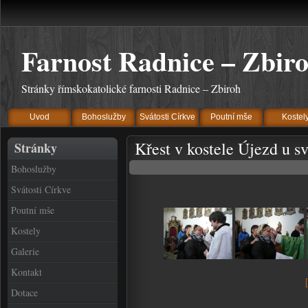
Farnost Radnice – Zbir
Stránky římskokatolické farnosti Radnice – Zbiroh
Uvod
Bohoslužby
Svátosti Církve
Poutní mše
Kostel
Křest v kostele Újezd u s
Stránky
Bohoslužby
Svátosti Církve
Poutní mše
Kostely
Galerie
Kontakt
Dotace