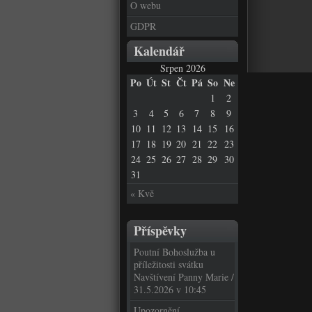
O webu
GDPR
Kalendář
Srpen 2026
Po
Út
St
Čt
Pá
So
Ne
1
2
3
4
5
6
7
8
9
10
11
12
13
14
15
16
17
18
19
20
21
22
23
24
25
26
27
28
29
30
31
« Kvě
Příspěvky
Poutní Bohoslužba u
příležitosti svátku
Navštívení Panny Marie /
31.5.2026 v 10:45
Upozornění