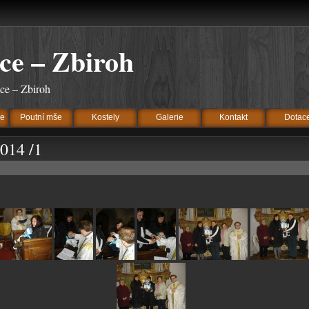
ce – Zbiroh
ice – Zbiroh
ve
Poutní mše
Kostely
Galerie
Kontakt
Dotac
2014 /1