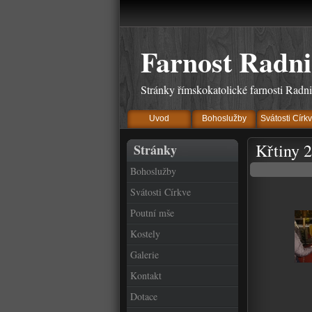
Farnost Radni
Stránky římskokatolické farnosti Radn
Uvod
Bohoslužby
Svátosti Círk
Křtiny 
Stránky
Bohoslužby
Svátosti Církve
Poutní mše
Kostely
Galerie
Kontakt
Dotace