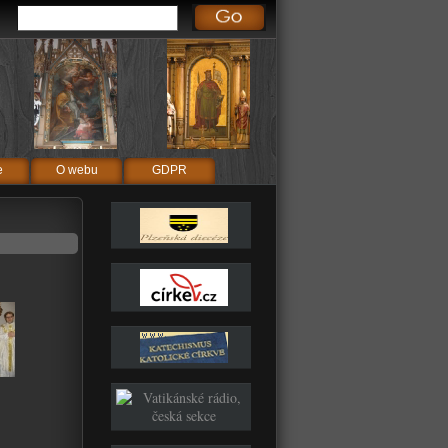
e
O webu
GDPR