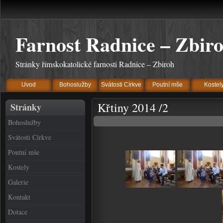
Farnost Radnice – Zbir
Stránky římskokatolické farnosti Radnice – Zbiroh
Uvod
Bohoslužby
Svátosti Církve
Poutní mše
Kostel
Křtiny 2014 /2
Stránky
Bohoslužby
Svátosti Církve
Poutní mše
Kostely
Galerie
Kontakt
Dotace