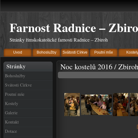
Farnost Radnice – Zbir
Stránky římskokatolické farnosti Radnice – Zbiroh
Uvod
Bohoslužby
Svátosti Církve
Poutní mše
Kostel
Noc kostelů 2016 / Zbiro
Stránky
Bohoslužby
Svátosti Církve
Poutní mše
Kostely
Galerie
Kontakt
Dotace