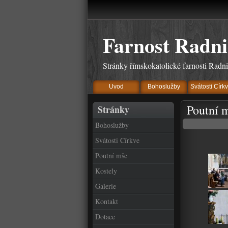
Farnost Radni
Stránky římskokatolické farnosti Radn
Uvod
Bohoslužby
Svátosti Círk
Poutní 
Stránky
Bohoslužby
Svátosti Církve
Poutní mše
Kostely
Galerie
Kontakt
Dotace