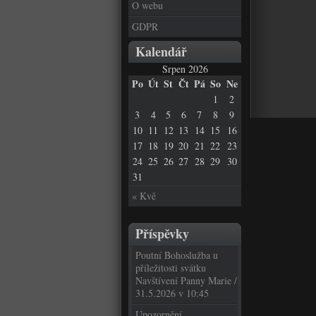
O webu
GDPR
Kalendář
Srpen 2026
Po
Út
St
Čt
Pá
So
Ne
1
2
3
4
5
6
7
8
9
10
11
12
13
14
15
16
17
18
19
20
21
22
23
24
25
26
27
28
29
30
31
« Kvě
Příspěvky
Poutní Bohoslužba u
příležitosti svátku
Navštívení Panny Marie /
31.5.2026 v 10:45
Upozornění