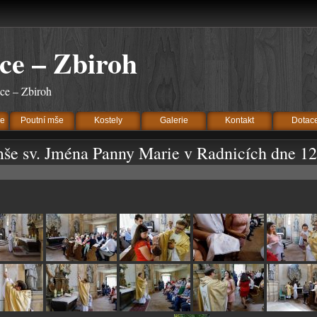
ce – Zbiroh
ice – Zbiroh
ve
Poutní mše
Kostely
Galerie
Kontakt
Dotac
mše sv. Jména Panny Marie v Radnicích dne 12