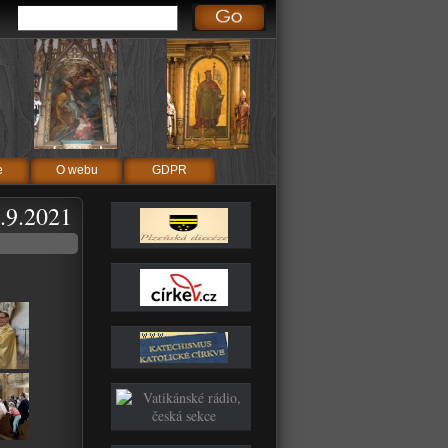
e
O webu
GDPR
.9.2021