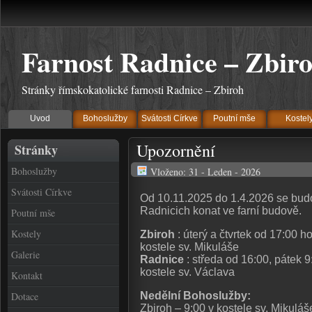
Farnost Radnice – Zbir
Stránky římskokatolické farnosti Radnice – Zbiroh
Uvod
Bohoslužby
Svátosti Církve
Poutní mše
Kostel
Upozornění
Stránky
Bohoslužby
Vloženo: 31 - Leden - 2026
Svátosti Církve
Od 10.11.2025 do 1.4.2026 se bud
Radnicich konat ve farní budově.
Poutní mše
Kostely
Zbiroh
: úterý a čtvrtek od 17:00 
kostele sv. Mikuláše
Galerie
Radnice
: středa od 16:00, pátek 
kostele sv. Václava
Kontakt
Dotace
Nedělní Bohoslužby:
Zbiroh – 9:00 v kostele sv. Mikuláš